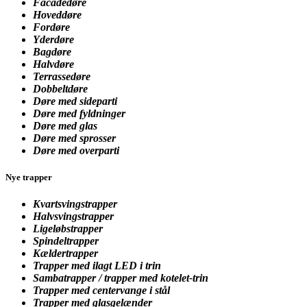
Facadedøre
Hoveddøre
Fordøre
Yderdøre
Bagdøre
Halvdøre
Terrassedøre
Dobbeltdøre
Døre med sideparti
Døre med fyldninger
Døre med glas
Døre med sprosser
Døre med overparti
Nye trapper
Kvartsvingstrapper
Halvsvingstrapper
Ligeløbstrapper
Spindeltrapper
Kældertrapper
Trapper med ilagt LED i trin
Sambatrapper /
trapper med kotelet-trin
Trapper med centervange i stål
Trapper med glasgelænder