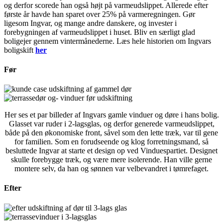
og derfor scorede han også højt på varmeudslippet. Allerede efter
første år havde han sparet over 25% på varmeregningen. Gør
ligesom Ingvar, og mange andre danskere, og invester i
forebygningen af varmeudslippet i huset. Bliv en særligt glad
boligejer gennem vintermånederne. Læs hele historien om Ingvars
boligskift
her
Før
Her ses et par billeder af Ingvars gamle vinduer og døre i hans bolig.
Glasset var ruder i 2-lagsglas, og derfor generede varmeudslippet,
både på den økonomiske front, såvel som den lette træk, var til gene
for familien. Som en forudseende og klog forretningsmand, så
besluttede Ingvar at starte et design op ved Vinduespartiet. Designet
skulle forebygge træk, og være mere isolerende. Han ville gerne
montere selv, da han og sønnen var velbevandret i tømrefaget.
Efter